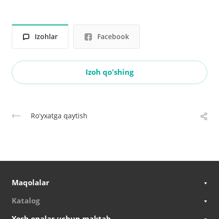
Izohlar
Facebook
Izoh qo'shing
Roʻyxatga qaytish
Maqolalar
Katalog
Yosh onalar uchun maktab