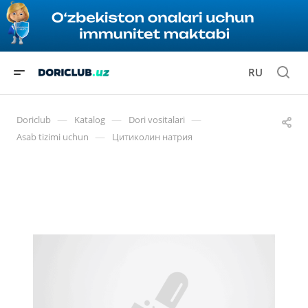
RU
—
—
—
Doriclub
Katalog
Dori vositalari
—
Asab tizimi uchun
Цитиколин натрия