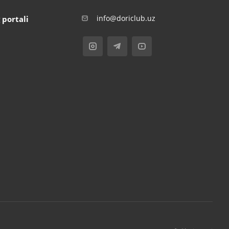
info@doriclub.uz
 portali