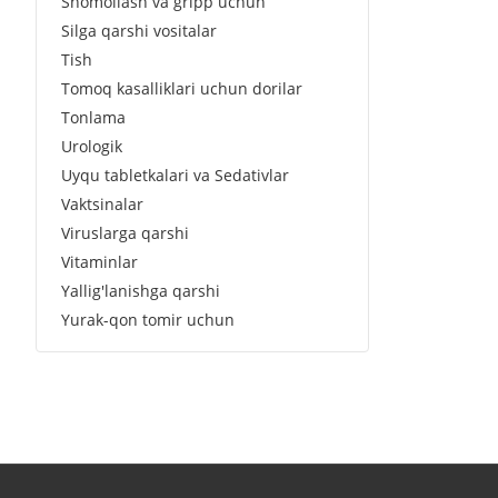
Shomollash va gripp uchun
Silga qarshi vositalar
Tish
Tomoq kasalliklari uchun dorilar
Tonlama
Urologik
Uyqu tabletkalari va Sedativlar
Vaktsinalar
Viruslarga qarshi
Vitaminlar
Yallig'lanishga qarshi
Yurak-qon tomir uchun