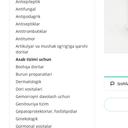
Antiepileptik
Antifungal
Antipodagrik
Antiseptiklar
Antitrombotiklar
Antitumor
Artikulyar va mushak og'rig'iga qarshi
dorilar
Asab tizimi uchun
Boshqa dorilar
Burun preparatlari
Dermatologik
Izohl
Dori vositalari
Gemorroyni davolash uchun
Genitouriya tizim
Gepatoprotektorlar, fosfolipidlar
Ginekologik
Gormonal vositalar