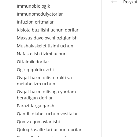
Roʻyxa
Immunobiologik
Immunomodulyatorlar
Infuzion eritmalar
Kislota buzilishi uchun dorilar
Maxsus davolovchi oziqlanish
Mushak-skelet tizimi uchun
Nafas olish tizimi uchun
Oftalmik dorilar
Og'riq qoldiruvchi
Ovqat hazm qilish trakti va
metabolizm uchun
Ovqat hazm qilishga yordam
beradigan dorilar
Parazitlarga qarshi
Qandli diabet uchun vositalar
Qon va qon aylanishi
Quloq kasalliklari uchun dorilar