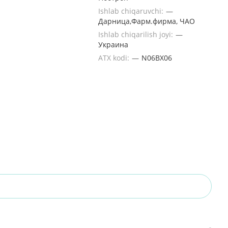
Ishlab chiqaruvchi:
—
Дарница,Фарм.фирма, ЧАО
Ishlab chiqarilish joyi:
—
Украина
ATX kodi:
—
N06BX06