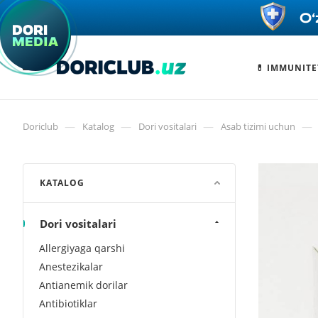
💊 IMMUNITE
—
—
—
—
Doriclub
Katalog
Dori vositalari
Asab tizimi uchun
KATALOG
Dori vositalari
Allergiyaga qarshi
Anestezikalar
Antianemik dorilar
Antibiotiklar