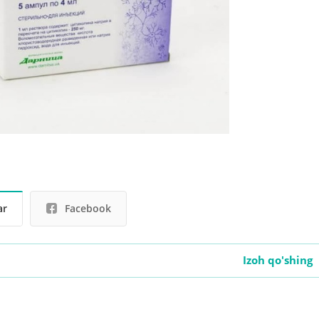
ar
Facebook
Izoh qo'shing