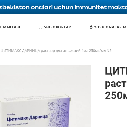
T MAKTABI
🧑‍⚕️ SHIFOKORLAR
🐣 YOSH ONALAR M
ЦИТИМАКС ДАРНИЦА раствор для инъекций 4мл 250мг/мл N5
ЦИТ
раст
250