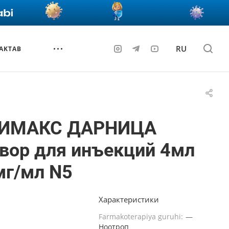
RU
AKTAB
ИМАКС ДАРНИЦА
вор для инъекций 4мл
мг/мл N5
Характеристики
Farmakoterapiya guruhi:
—
Ноотроп