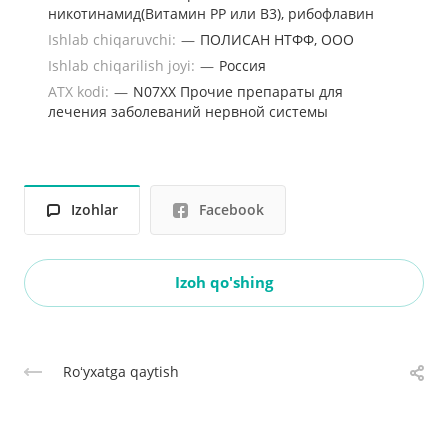
никотинамид(Витамин РР или В3), рибофлавин
Ishlab chiqaruvchi:
—
ПОЛИСАН НТФФ, ООО
Ishlab chiqarilish joyi:
—
Россия
ATX kodi:
—
N07XX Прочие препараты для
лечения заболеваний нервной системы
Izohlar
Facebook
Izoh qo'shing
Roʻyxatga qaytish