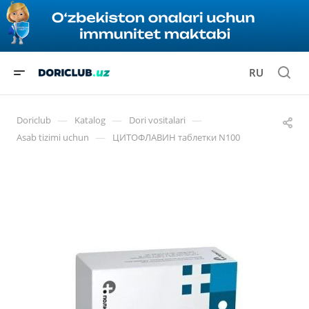
RU
—
—
—
Doriclub
Katalog
Dori vositalari
—
Asab tizimi uchun
ЦИТОФЛАВИН таблетки N100