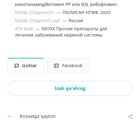
никотинамид(Витамин РР или В3), рибофлавин
Ishlab chiqaruvchi:
—
ПОЛИСАН НТФФ, ООО
Ishlab chiqarilish joyi:
—
Россия
ATX kodi:
—
N07XX Прочие препараты для
лечения заболеваний нервной системы
Izohlar
Facebook
Izoh qo'shing
Roʻyxatga qaytish