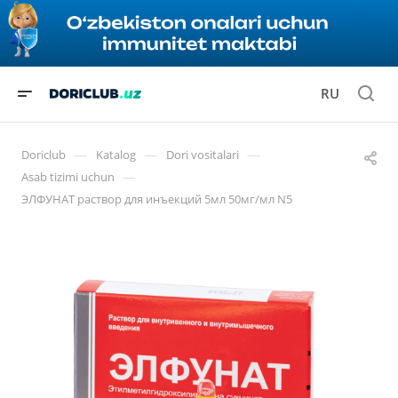
RU
—
—
—
Doriclub
Katalog
Dori vositalari
—
Asab tizimi uchun
ЭЛФУНАТ раствор для инъекций 5мл 50мг/мл N5