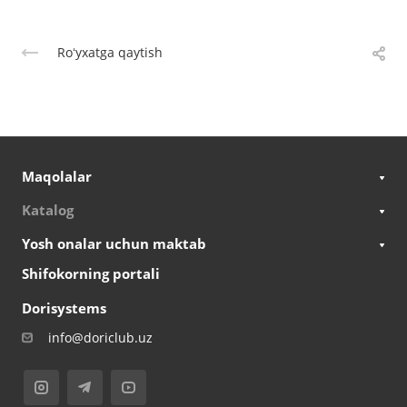
Roʻyxatga qaytish
Maqolalar
Katalog
Yosh onalar uchun maktab
Shifokorning portali
Dorisystems
info@doriclub.uz