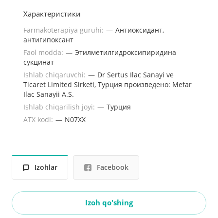
Характеристики
Farmakoterapiya guruhi:
—
Антиоксидант,
антигипоксант
Faol modda:
—
Этилметилгидроксипиридина
сукцинат
Ishlab chiqaruvchi:
—
Dr Sertus Ilac Sanayi ve
Ticaret Limited Sirketi, Турция произведено: Mefar
Ilac Sanayii A.S.
Ishlab chiqarilish joyi:
—
Турция
ATX kodi:
—
N07XX
Izohlar
Facebook
Izoh qo'shing