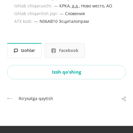
Ishlab chiqaruvchi:
—
КРКА, д.д., Ново место, АО
Ishlab chiqarilish joyi:
—
Словения
ATX kodi:
—
N06AB10 Эсциталопрам
Izohlar
Facebook
Izoh qo'shing
Roʻyxatga qaytish