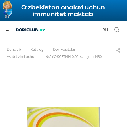
RU
—
—
—
Doriclub
Katalog
Dori vositalari
—
Asab tizimi uchun
ФЛУОКСЕТИН 0,02 капсулы N30