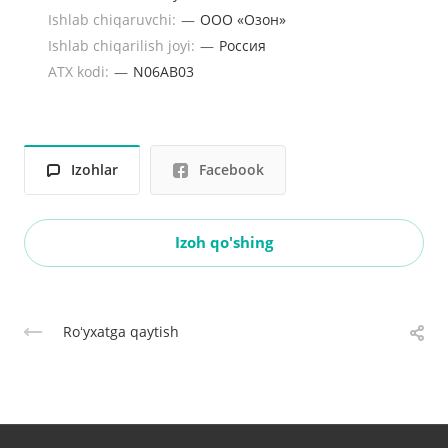
Ishlab chiqaruvchi:
—
ООО «Озон»
Ishlab chiqarilish joyi:
—
Россия
ATX kodi:
—
N06AB03
Izohlar
Facebook
Izoh qo'shing
Roʻyxatga qaytish