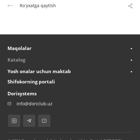
Roʻyxatga qaytish
Maqolalar
Katalog
Yosh onalar uchun maktab
Shifokorning portali
Dorisystems
info@doriclub.uz