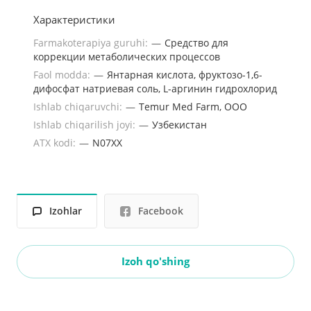
Характеристики
Farmakoterapiya guruhi:
—
Средство для
коррекции метаболических процессов
Faol modda:
—
Янтарная кислота, фруктозо-1,6-
дифосфат натриевая соль, L-аргинин гидрохлорид
Ishlab chiqaruvchi:
—
Temur Med Farm, OOO
Ishlab chiqarilish joyi:
—
Узбекистан
ATX kodi:
—
N07XX
Izohlar
Facebook
Izoh qo'shing