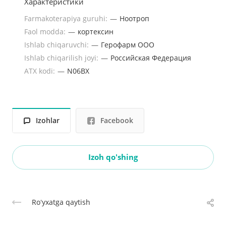
Характеристики
Farmakoterapiya guruhi:
—
Ноотроп
Faol modda:
—
кортексин
Ishlab chiqaruvchi:
—
Герофарм ООО
Ishlab chiqarilish joyi:
—
Российская Федерация
ATX kodi:
—
N06BX
Izohlar
Facebook
Izoh qo'shing
Roʻyxatga qaytish