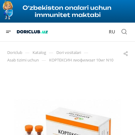
RU
—
—
—
Doriclub
Katalog
Dori vositalari
—
Asab tizimi uchun
КОРТЕКСИН лиофилизат 10мг N10