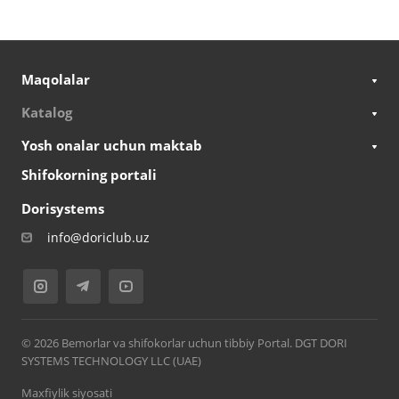
Maqolalar
Katalog
Yosh onalar uchun maktab
Shifokorning portali
Dorisystems
info@doriclub.uz
© 2026 Bemorlar va shifokorlar uchun tibbiy Portal. DGT DORI
SYSTEMS TECHNOLOGY LLC (UAE)
Maxfiylik siyosati