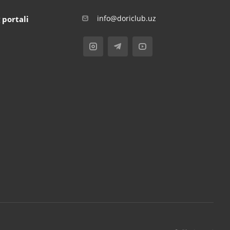
info@doriclub.uz
 portali