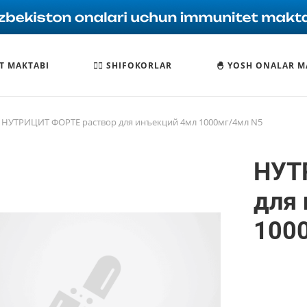
T MAKTABI
🧑‍⚕️ SHIFOKORLAR
🐣 YOSH ONALAR M
НУТРИЦИТ ФОРТЕ раствор для инъекций 4мл 1000мг/4мл N5
НУТ
для
100