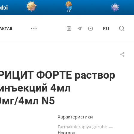
RU
AKTAB
РИЦИТ ФОРТЕ раствор
 инъекций 4мл
0мг/4мл N5
Характеристики
Farmakoterapiya guruhi:
—
Ноотроп