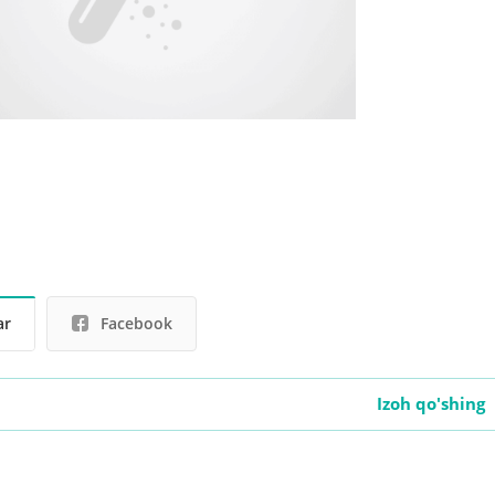
ar
Facebook
Izoh qo'shing