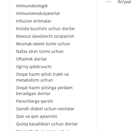
Roʻyxa
Immunobiologik
Immunomodulyatorlar
Infuzion eritmalar
Kislota buzilishi uchun dorilar
Maxsus davolovchi oziqlanish
Mushak-skelet tizimi uchun
Nafas olish tizimi uchun
Oftalmik dorilar
Og'riq qoldiruvchi
Ovqat hazm qilish trakti va
metabolizm uchun
Ovqat hazm qilishga yordam
beradigan dorilar
Parazitlarga qarshi
Qandli diabet uchun vositalar
Qon va qon aylanishi
Quloq kasalliklari uchun dorilar