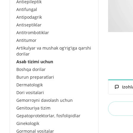
Antiepileptik
Antifungal
Antipodagrik
Antiseptiklar
Antitrombotiklar
Antitumor
Artikulyar va mushak og'rig'iga qarshi
dorilar
Asab tizimi uchun
Boshqa dorilar
Burun preparatlari
Dermatologik
Izohl
Dori vositalari
Gemorroyni davolash uchun
Genitouriya tizim
Gepatoprotektorlar, fosfolipidlar
Ginekologik
Gormonal vositalar