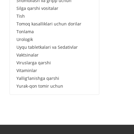
Shomollash va gripp uchun
Silga qarshi vositalar
Tish
Tomoq kasalliklari uchun dorilar
Tonlama
Urologik
Uyqu tabletkalari va Sedativlar
Vaktsinalar
Viruslarga qarshi
Vitaminlar
Yallig'lanishga qarshi
Yurak-qon tomir uchun