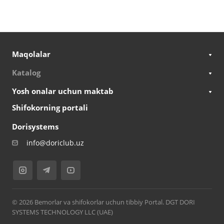
Maqolalar
Katalog
Yosh onalar uchun maktab
Shifokorning portali
Dorisystems
info@doriclub.uz
© 2026 Bemorlar va shifokorlar uchun tibbiy Portal. DGT DORI
SYSTEMS TECHNOLOGY LLC (UAE)