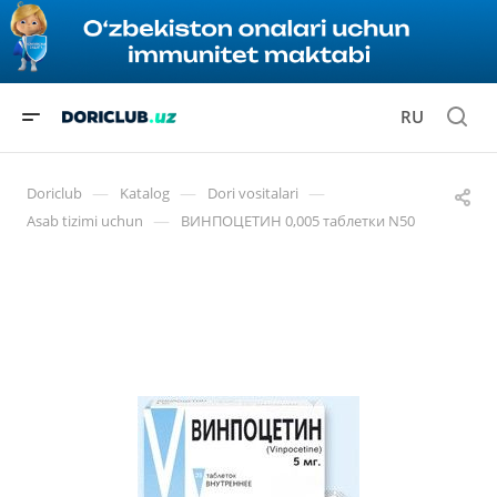
RU
—
—
—
Doriclub
Katalog
Dori vositalari
—
Asab tizimi uchun
ВИНПОЦЕТИН 0,005 таблетки N50