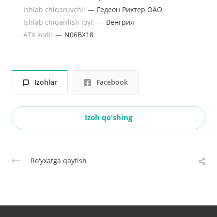
Ishlab chiqaruvchi:
—
Гедеон Рихтер ОАО
Ishlab chiqarilish joyi:
—
Венгрия
ATX kodi:
—
N06BX18
Izohlar
Facebook
Izoh qo'shing
Roʻyxatga qaytish