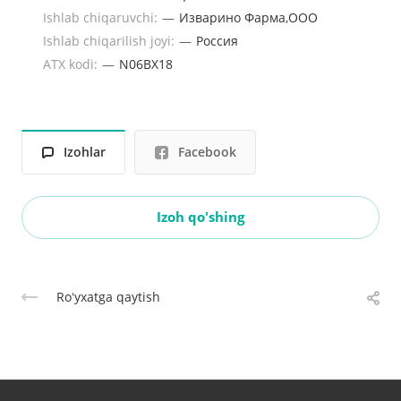
Ishlab chiqaruvchi:
—
Изварино Фарма,ООО
Ishlab chiqarilish joyi:
—
Россия
ATX kodi:
—
N06BX18
Izohlar
Facebook
Izoh qo'shing
Roʻyxatga qaytish