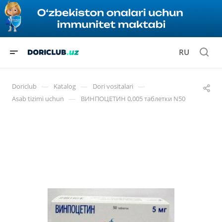
RU
—
—
—
Doriclub
Katalog
Dori vositalari
—
Asab tizimi uchun
ВИНПОЦЕТИН 0,005 таблетки N50