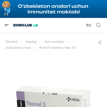
RU
—
—
—
Doriclub
Katalog
Dori vositalari
—
Asab tizimi uchun
ЯСНАЛ таблетки 10мг N7