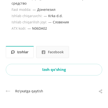
средство
Faol modda:
—
Донепезил
Ishlab chiqaruvchi:
—
Krka d.d.
Ishlab chiqarilish joyi:
—
Словения
ATX kodi:
—
N06DA02
Izohlar
Facebook
Izoh qo'shing
Roʻyxatga qaytish