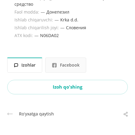
средство
Faol modda:
—
Донепезил
Ishlab chiqaruvchi:
—
Krka d.d.
Ishlab chiqarilish joyi:
—
Словения
ATX kodi:
—
N06DA02
Izohlar
Facebook
Izoh qo'shing
Roʻyxatga qaytish