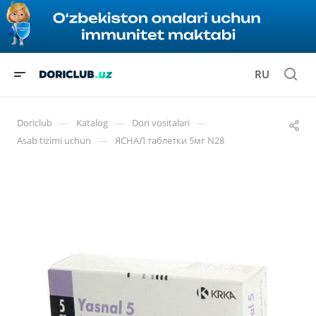
RU
—
—
—
Doriclub
Katalog
Dori vositalari
—
Asab tizimi uchun
ЯСНАЛ таблетки 5мг N28