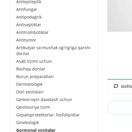
Antiepileptik
Antifungal
Antipodagrik
Antiseptiklar
Antitrombotiklar
Antitumor
Artikulyar va mushak og'rig'iga qarshi
dorilar
Asab tizimi uchun
Boshqa dorilar
Burun preparatlari
Dermatologik
Izohl
Dori vositalari
Gemorroyni davolash uchun
Genitouriya tizim
Gepatoprotektorlar, fosfolipidlar
Ginekologik
Gormonal vositalar