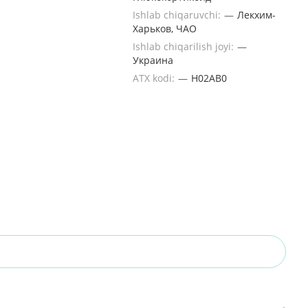
Ishlab chiqaruvchi:
—
Лекхим-
Харьков, ЧАО
Ishlab chiqarilish joyi:
—
Украина
ATX kodi:
—
H02AB0