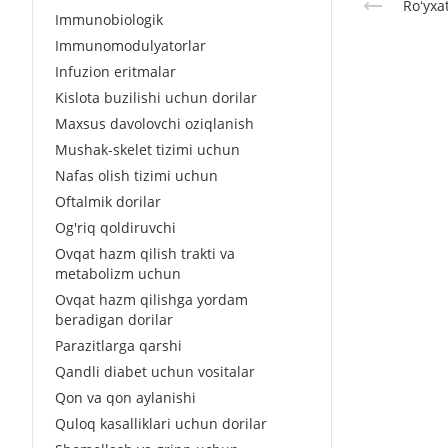
Roʻyxa
Immunobiologik
Immunomodulyatorlar
Infuzion eritmalar
Kislota buzilishi uchun dorilar
Maxsus davolovchi oziqlanish
Mushak-skelet tizimi uchun
Nafas olish tizimi uchun
Oftalmik dorilar
Og'riq qoldiruvchi
Ovqat hazm qilish trakti va
metabolizm uchun
Ovqat hazm qilishga yordam
beradigan dorilar
Parazitlarga qarshi
Qandli diabet uchun vositalar
Qon va qon aylanishi
Quloq kasalliklari uchun dorilar