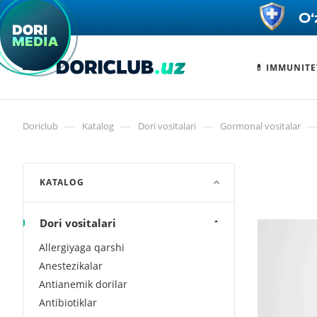
💊 IMMUNITE
—
—
—
Doriclub
Katalog
Dori vositalari
Gormonal vositalar
KATALOG
Dori vositalari
Allergiyaga qarshi
Anestezikalar
Antianemik dorilar
Antibiotiklar