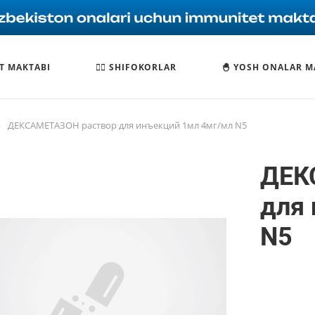
T MAKTABI
🧑‍⚕️ SHIFOKORLAR
🐣 YOSH ONALAR M
—
ДЕКСАМЕТАЗОН раствор для инъекций 1мл 4мг/мл N5
ДЕК
для 
N5