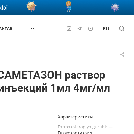
RU
AKTAB
САМЕТАЗОН раствор
инъекций 1мл 4мг/мл
Характеристики
Farmakoterapiya guruhi:
—
Глюкокортикоид