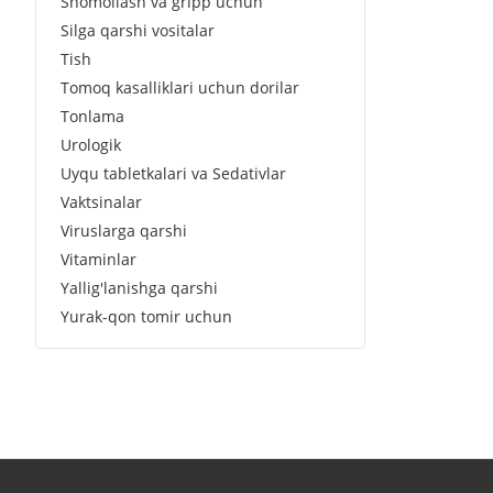
Shomollash va gripp uchun
Silga qarshi vositalar
Tish
Tomoq kasalliklari uchun dorilar
Tonlama
Urologik
Uyqu tabletkalari va Sedativlar
Vaktsinalar
Viruslarga qarshi
Vitaminlar
Yallig'lanishga qarshi
Yurak-qon tomir uchun