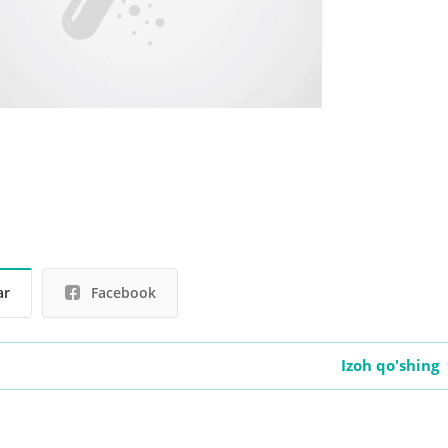
ar
Facebook
Izoh qo'shing