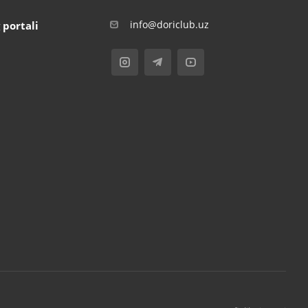
info@doriclub.uz
 portali