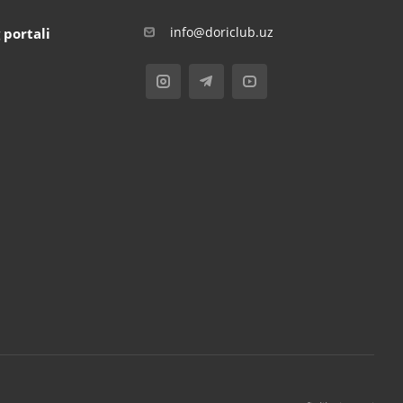
info@doriclub.uz
 portali