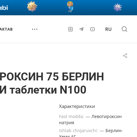
RU
AKTAB
ИРОКСИН 75 БЕРЛИН
И таблетки N100
Характеристики
Faol modda:
—
Левотироксин
натрия
Ishlab chiqaruvchi:
—
Берлин-
Хеми АГ