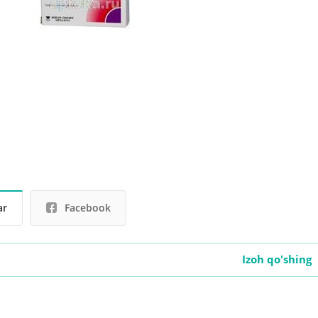
ar
Facebook
Izoh qo'shing