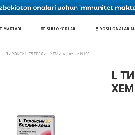
T MAKTABI
🧑‍⚕️ SHIFOKORLAR
🐣 YOSH ONALAR M
—
L ТИРОКСИН 75 БЕРЛИН ХЕМИ таблетки N100
L Т
ХЕМ