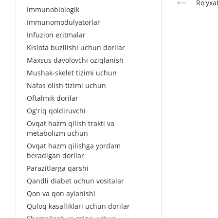
Roʻyxa
Immunobiologik
Immunomodulyatorlar
Infuzion eritmalar
Kislota buzilishi uchun dorilar
Maxsus davolovchi oziqlanish
Mushak-skelet tizimi uchun
Nafas olish tizimi uchun
Oftalmik dorilar
Og'riq qoldiruvchi
Ovqat hazm qilish trakti va
metabolizm uchun
Ovqat hazm qilishga yordam
beradigan dorilar
Parazitlarga qarshi
Qandli diabet uchun vositalar
Qon va qon aylanishi
Quloq kasalliklari uchun dorilar