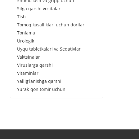
Shomollash va gripp uchun
Silga qarshi vositalar
Tish
Tomoq kasalliklari uchun dorilar
Tonlama
Urologik
Uyqu tabletkalari va Sedativlar
Vaktsinalar
Viruslarga qarshi
Vitaminlar
Yallig'lanishga qarshi
Yurak-qon tomir uchun