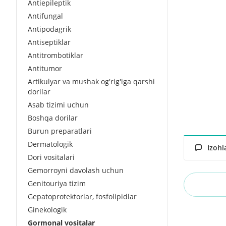
Antiepileptik
Antifungal
Antipodagrik
Antiseptiklar
Antitrombotiklar
Antitumor
Artikulyar va mushak og'rig'iga qarshi
dorilar
Asab tizimi uchun
Boshqa dorilar
Burun preparatlari
Dermatologik
Izohl
Dori vositalari
Gemorroyni davolash uchun
Genitouriya tizim
Gepatoprotektorlar, fosfolipidlar
Ginekologik
Gormonal vositalar