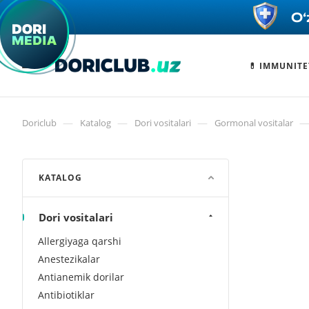
💊 IMMUNITE
—
—
—
Doriclub
Katalog
Dori vositalari
Gormonal vositalar
KATALOG
Dori vositalari
Allergiyaga qarshi
Anestezikalar
Antianemik dorilar
Antibiotiklar