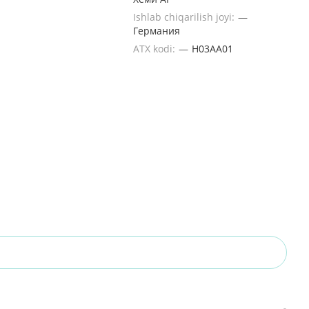
Ishlab chiqarilish joyi:
—
Германия
ATX kodi:
—
H03AA01