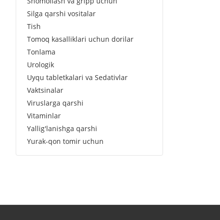
Shomollash va gripp uchun
Silga qarshi vositalar
Tish
Tomoq kasalliklari uchun dorilar
Tonlama
Urologik
Uyqu tabletkalari va Sedativlar
Vaktsinalar
Viruslarga qarshi
Vitaminlar
Yallig'lanishga qarshi
Yurak-qon tomir uchun