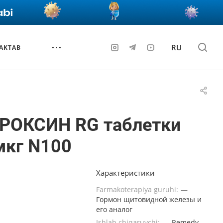
RU
AKTAB
ИРОКСИН RG таблетки
мкг N100
Характеристики
Farmakoterapiya guruhi:
—
Гормон щитовидной железы и
его аналог
Ishlab chiqaruvchi:
—
Remedy