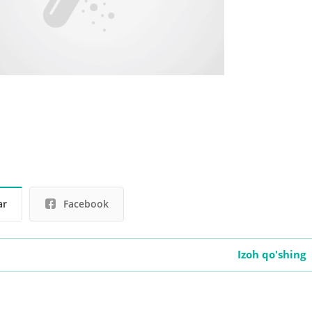
ar
Facebook
Izoh qo'shing