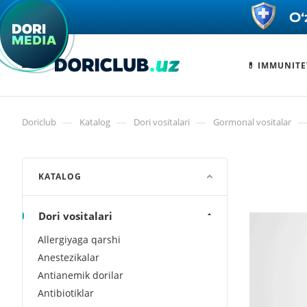
💊 IMMUNITE
—
—
—
Doriclub
Katalog
Dori vositalari
Gormonal vositalar
KATALOG
Dori vositalari
Allergiyaga qarshi
Anestezikalar
Antianemik dorilar
Antibiotiklar