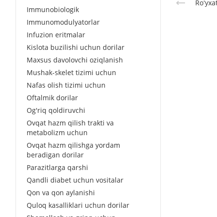
Roʻyxa
Immunobiologik
Immunomodulyatorlar
Infuzion eritmalar
Kislota buzilishi uchun dorilar
Maxsus davolovchi oziqlanish
Mushak-skelet tizimi uchun
Nafas olish tizimi uchun
Oftalmik dorilar
Og'riq qoldiruvchi
Ovqat hazm qilish trakti va
metabolizm uchun
Ovqat hazm qilishga yordam
beradigan dorilar
Parazitlarga qarshi
Qandli diabet uchun vositalar
Qon va qon aylanishi
Quloq kasalliklari uchun dorilar