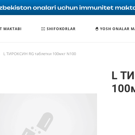
T MAKTABI
🧑‍⚕️ SHIFOKORLAR
🐣 YOSH ONALAR M
—
L ТИРОКСИН RG таблетки 100мкг N100
L Т
100