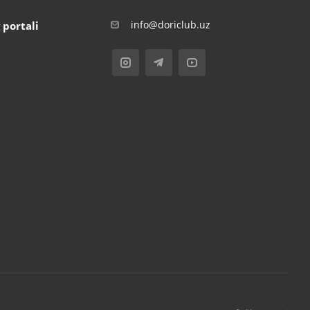
info@doriclub.uz
 portali