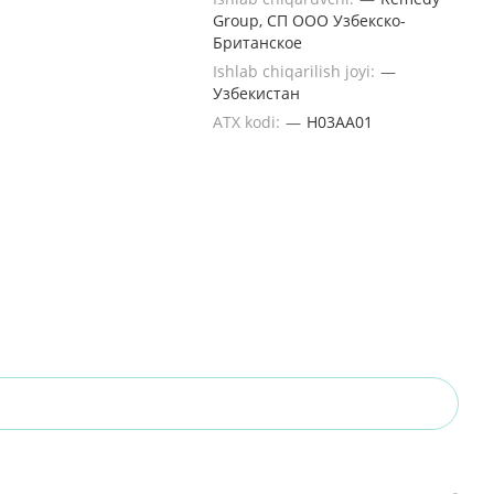
Group, СП ООО Узбекско-
Британское
Ishlab chiqarilish joyi:
—
Узбекистан
ATX kodi:
—
H03AA01