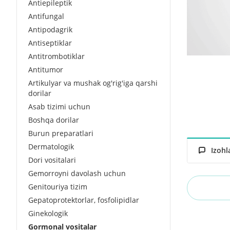
Antiepileptik
Antifungal
Antipodagrik
Antiseptiklar
Antitrombotiklar
Antitumor
Artikulyar va mushak og'rig'iga qarshi
dorilar
Asab tizimi uchun
Boshqa dorilar
Burun preparatlari
Dermatologik
Izohl
Dori vositalari
Gemorroyni davolash uchun
Genitouriya tizim
Gepatoprotektorlar, fosfolipidlar
Ginekologik
Gormonal vositalar