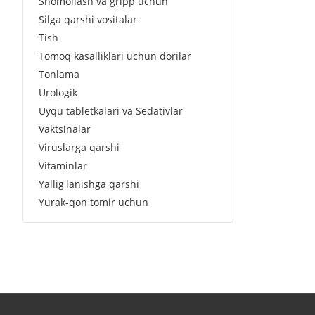
Shomollash va gripp uchun
Silga qarshi vositalar
Tish
Tomoq kasalliklari uchun dorilar
Tonlama
Urologik
Uyqu tabletkalari va Sedativlar
Vaktsinalar
Viruslarga qarshi
Vitaminlar
Yallig'lanishga qarshi
Yurak-qon tomir uchun