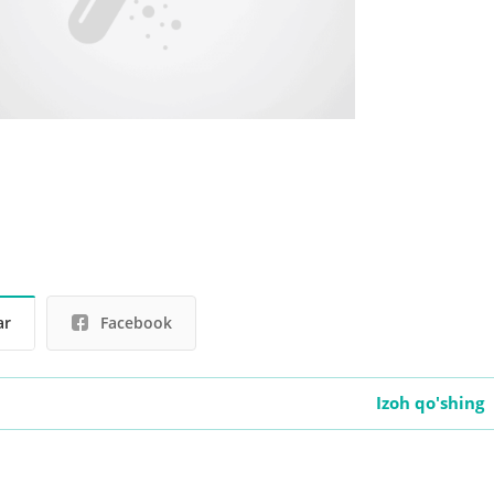
ar
Facebook
Izoh qo'shing