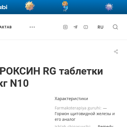
RU
AKTAB
ИРОКСИН RG таблетки
кг N10
Характеристики
Farmakoterapiya guruhi:
—
Гормон щитовидной железы и
его аналог
Ishlab chiqaruvchi:
—
Remedy