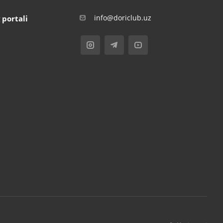
info@doriclub.uz
 portali