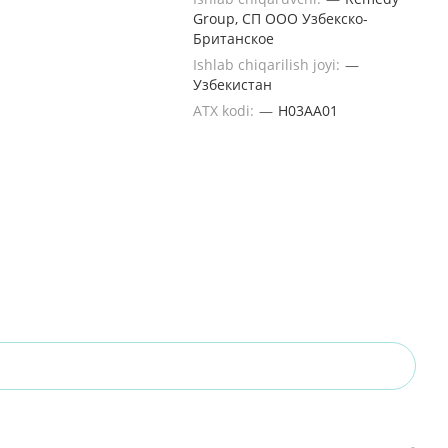
Group, СП ООО Узбекско-
Британское
Ishlab chiqarilish joyi:
—
Узбекистан
ATX kodi:
—
H03AA01