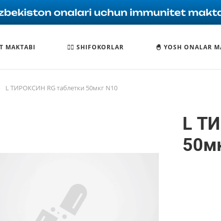
T MAKTABI
🧑‍⚕️ SHIFOKORLAR
🐣 YOSH ONALAR M
—
L ТИРОКСИН RG таблетки 50мкг N10
L Т
50м