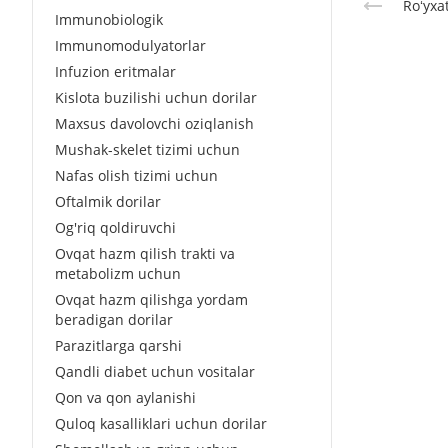
Roʻyxa
Immunobiologik
Immunomodulyatorlar
Infuzion eritmalar
Kislota buzilishi uchun dorilar
Maxsus davolovchi oziqlanish
Mushak-skelet tizimi uchun
Nafas olish tizimi uchun
Oftalmik dorilar
Og'riq qoldiruvchi
Ovqat hazm qilish trakti va
metabolizm uchun
Ovqat hazm qilishga yordam
beradigan dorilar
Parazitlarga qarshi
Qandli diabet uchun vositalar
Qon va qon aylanishi
Quloq kasalliklari uchun dorilar