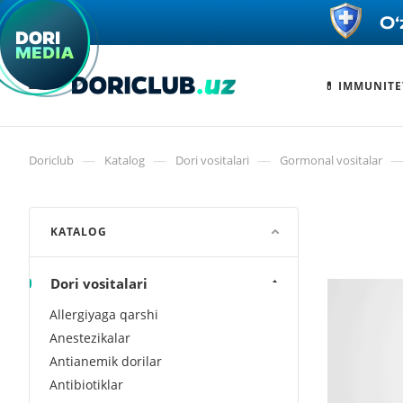
💊 IMMUNITE
—
—
—
Doriclub
Katalog
Dori vositalari
Gormonal vositalar
KATALOG
Dori vositalari
Allergiyaga qarshi
Anestezikalar
Antianemik dorilar
Antibiotiklar