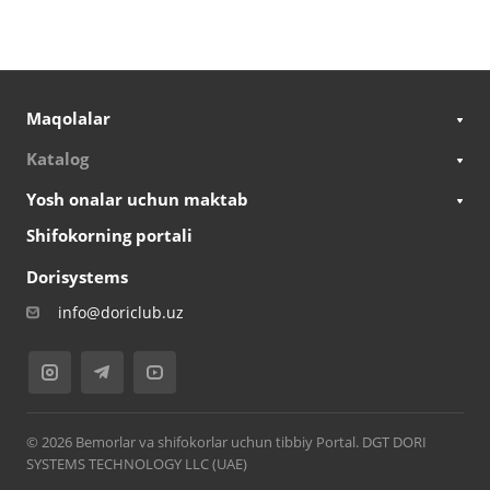
Maqolalar
Katalog
Yosh onalar uchun maktab
Shifokorning portali
Dorisystems
info@doriclub.uz
© 2026 Bemorlar va shifokorlar uchun tibbiy Portal. DGT DORI
SYSTEMS TECHNOLOGY LLC (UAE)