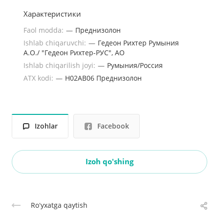
Характеристики
Faol modda:
—
Преднизолон
Ishlab chiqaruvchi:
—
Гедеон Рихтер Румыния
А.О./ "Гедеон Рихтер-РУС", АО
Ishlab chiqarilish joyi:
—
Румыния/Россия
ATX kodi:
—
H02AB06 Преднизолон
Izohlar
Facebook
Izoh qo'shing
Roʻyxatga qaytish