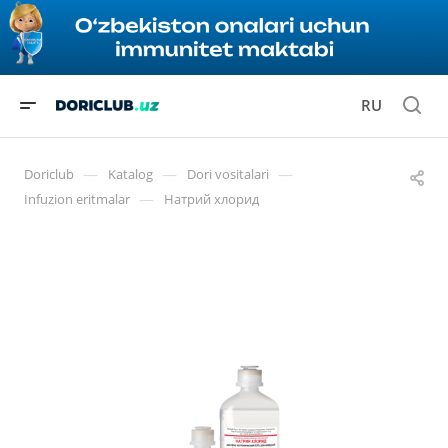
RU
—
—
—
Doriclub
Katalog
Dori vositalari
—
Infuzion eritmalar
Натрий хлорид