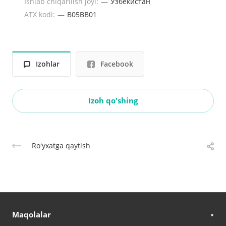
Ishlab chiqarilish joyi:
—
Узбекистан
ATX kodi:
—
B05BB01
Izohlar
Facebook
Izoh qo'shing
Roʻyxatga qaytish
Maqolalar