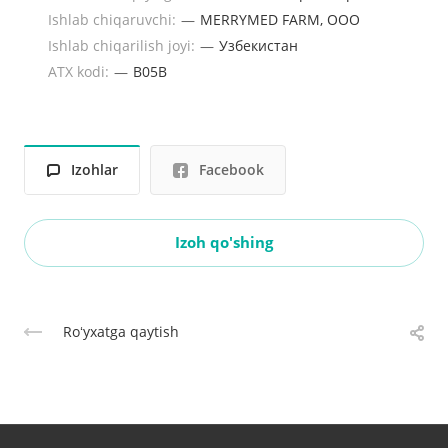
Ishlab chiqaruvchi:
—
MERRYMED FARM, ООО
Ishlab chiqarilish joyi:
—
Узбекистан
ATX kodi:
—
B05B
Izohlar
Facebook
Izoh qo'shing
Roʻyxatga qaytish