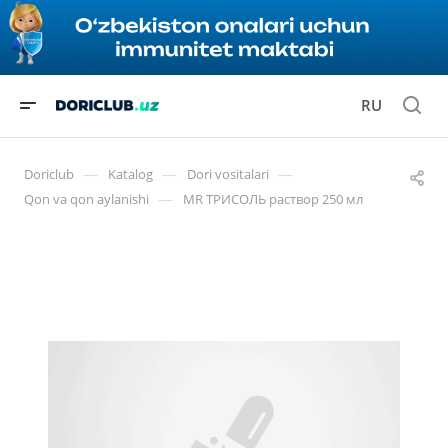
RU
—
—
—
Doriclub
Katalog
Dori vositalari
—
Qon va qon aylanishi
MR ТРИСОЛЬ раствор 250 мл