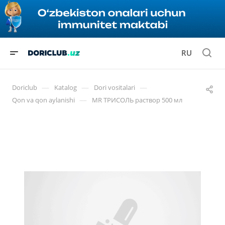
RU
—
—
—
Doriclub
Katalog
Dori vositalari
—
Qon va qon aylanishi
MR ТРИСОЛЬ раствор 500 мл