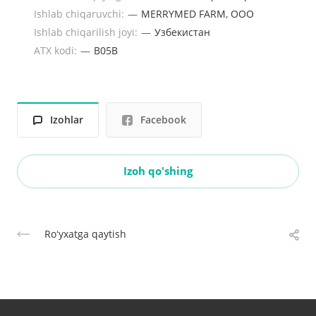
Ishlab chiqaruvchi:
—
MERRYMED FARM, ООО
Ishlab chiqarilish joyi:
—
Узбекистан
ATX kodi:
—
B05B
Izohlar
Facebook
Izoh qo'shing
Roʻyxatga qaytish