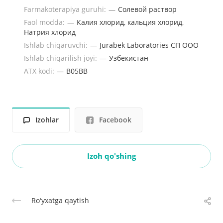
Farmakoterapiya guruhi:
—
Солевой раствор
Faol modda:
—
Калия хлорид, кальция хлорид,
Натрия хлорид
Ishlab chiqaruvchi:
—
Jurabek Laboratories СП ООО
Ishlab chiqarilish joyi:
—
Узбекистан
ATX kodi:
—
B05BB
Izohlar
Facebook
Izoh qo'shing
Roʻyxatga qaytish