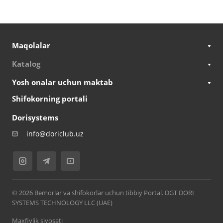
Maqolalar
Katalog
Yosh onalar uchun maktab
Shifokorning portali
Dorisystems
info@doriclub.uz
© 2026 Bemorlar va shifokorlar uchun tibbiy Portal. DGT DORI
SYSTEMS TECHNOLOGY LLC (UAE)
Maxfiylik siyosati