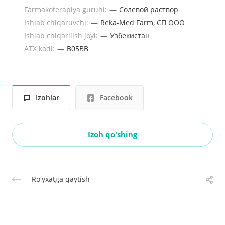
Farmakoterapiya guruhi:
—
Солевой раствор
Ishlab chiqaruvchi:
—
Reka-Med Farm, СП ООО
Ishlab chiqarilish joyi:
—
Узбекистан
ATX kodi:
—
B05BB
Izohlar
Facebook
Izoh qo'shing
Roʻyxatga qaytish