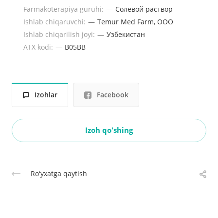
Farmakoterapiya guruhi:
—
Солевой раствор
Ishlab chiqaruvchi:
—
Temur Med Farm, OOO
Ishlab chiqarilish joyi:
—
Узбекистан
ATX kodi:
—
B05BB
Izohlar
Facebook
Izoh qo'shing
Roʻyxatga qaytish