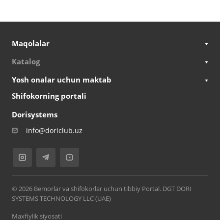
Maqolalar
Katalog
Yosh onalar uchun maktab
Shifokorning portali
Dorisystems
info@doriclub.uz
© 2026 Bemorlar va shifokorlar uchun tibbiy Portal. DGT DORI
SYSTEMS TECHNOLOGY LLC (UAE)
Maxfiylik siyosati