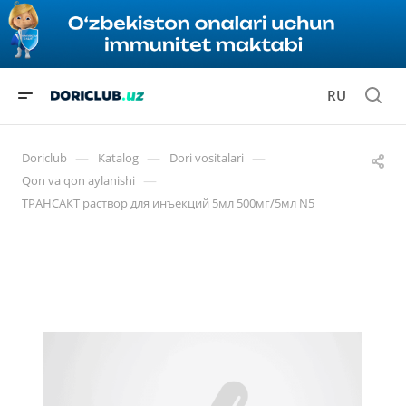
RU
—
—
—
Doriclub
Katalog
Dori vositalari
—
Qon va qon aylanishi
ТРАНСАКТ раствор для инъекций 5мл 500мг/5мл N5