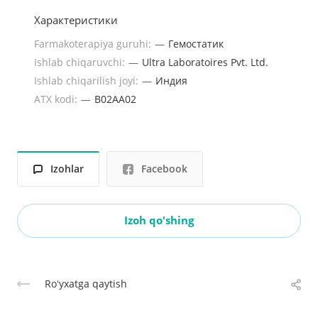
Характеристики
Farmakoterapiya guruhi:
—
Гемостатик
Ishlab chiqaruvchi:
—
Ultra Laboratoires Pvt. Ltd.
Ishlab chiqarilish joyi:
—
Индия
ATX kodi:
—
B02AA02
Izohlar
Facebook
Izoh qo'shing
Roʻyxatga qaytish