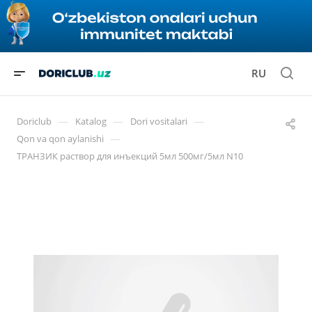
RU
—
—
—
Doriclub
Katalog
Dori vositalari
—
Qon va qon aylanishi
ТРАНЗИК раствор для инъекций 5мл 500мг/5мл N10