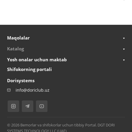
Maqolalar
Katalog
Yosh onalar uchun maktab
Shifokorning portali
Dorisystems
info@doriclub.uz
© 2026 Bemorlar va shifokorlar uchun tibbiy Portal. DGT DORI
SYSTEMS TECHNOLOGY LLC (UAE)