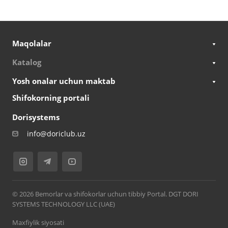
Maqolalar
Katalog
Yosh onalar uchun maktab
Shifokorning portali
Dorisystems
info@doriclub.uz
© 2026 Bemorlar va shifokorlar uchun tibbiy Portal. DGT DORI
SYSTEMS TECHNOLOGY LLC (UAE)
Maxfiylik siyosati