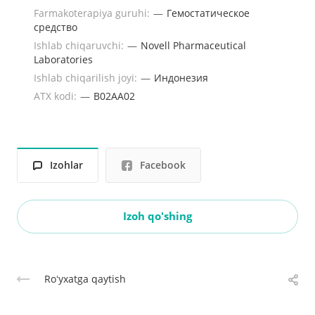
Farmakoterapiya guruhi:
—
Гемостатическое
средство
Ishlab chiqaruvchi:
—
Novell Pharmaceutical
Laboratories
Ishlab chiqarilish joyi:
—
Индонезия
ATX kodi:
—
B02AA02
Izohlar
Facebook
Izoh qo'shing
Roʻyxatga qaytish