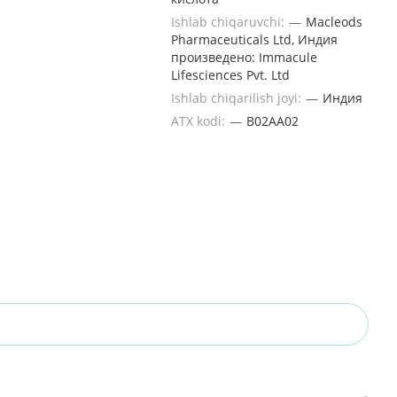
Ishlab chiqaruvchi:
—
Macleods
Pharmaceuticals Ltd, Индия
произведено: Immacule
Lifesciences Pvt. Ltd
Ishlab chiqarilish joyi:
—
Индия
ATX kodi:
—
B02AA02