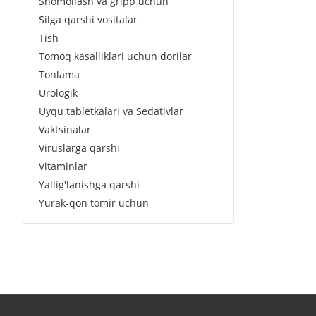
Shomollash va gripp uchun
Silga qarshi vositalar
Tish
Tomoq kasalliklari uchun dorilar
Tonlama
Urologik
Uyqu tabletkalari va Sedativlar
Vaktsinalar
Viruslarga qarshi
Vitaminlar
Yallig'lanishga qarshi
Yurak-qon tomir uchun