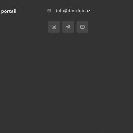
info@doriclub.uz
 portali