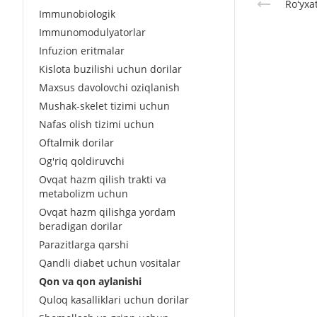
Roʻyxa
Immunobiologik
Immunomodulyatorlar
Infuzion eritmalar
Kislota buzilishi uchun dorilar
Maxsus davolovchi oziqlanish
Mushak-skelet tizimi uchun
Nafas olish tizimi uchun
Oftalmik dorilar
Og'riq qoldiruvchi
Ovqat hazm qilish trakti va
metabolizm uchun
Ovqat hazm qilishga yordam
beradigan dorilar
Parazitlarga qarshi
Qandli diabet uchun vositalar
Qon va qon aylanishi
Quloq kasalliklari uchun dorilar