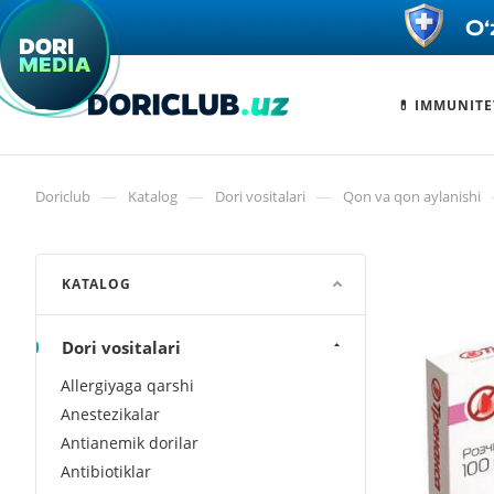
💊 IMMUNITE
—
—
—
Doriclub
Katalog
Dori vositalari
Qon va qon aylanishi
KATALOG
Dori vositalari
Allergiyaga qarshi
Anestezikalar
Antianemik dorilar
Antibiotiklar