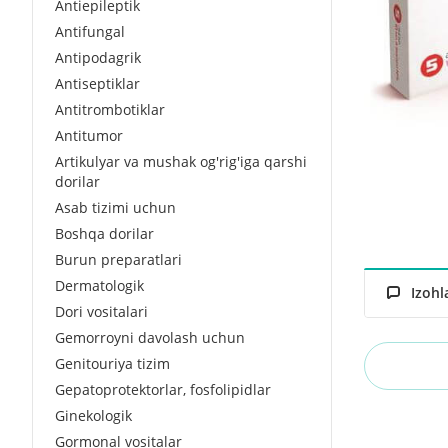
Antiepileptik
Antifungal
Antipodagrik
Antiseptiklar
Antitrombotiklar
Antitumor
Artikulyar va mushak og'rig'iga qarshi
dorilar
Asab tizimi uchun
Boshqa dorilar
Burun preparatlari
Dermatologik
Izohl
Dori vositalari
Gemorroyni davolash uchun
Genitouriya tizim
Gepatoprotektorlar, fosfolipidlar
Ginekologik
Gormonal vositalar