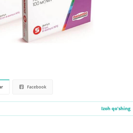
ar
Facebook
Izoh qo'shing