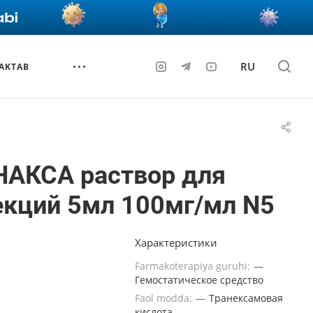
RU
AKTAB
НАКСА раствор для
екций 5мл 100мг/мл N5
Характеристики
Farmakoterapiya guruhi:
—
Гемостатическое средство
Faol modda:
—
Транексамовая
кислота