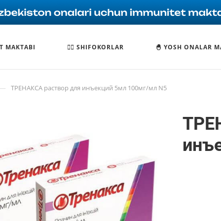
T MAKTABI
🧑‍⚕️ SHIFOKORLAR
🐣 YOSH ONALAR M
—
ТРЕНАКСА раствор для инъекций 5мл 100мг/мл N5
ТРЕ
инъ