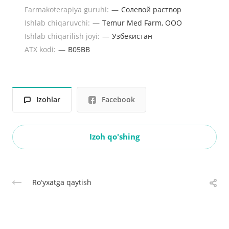
Farmakoterapiya guruhi:
—
Солевой раствор
Ishlab chiqaruvchi:
—
Temur Med Farm, OOO
Ishlab chiqarilish joyi:
—
Узбекистан
ATX kodi:
—
B05BB
Izohlar
Facebook
Izoh qo'shing
Roʻyxatga qaytish