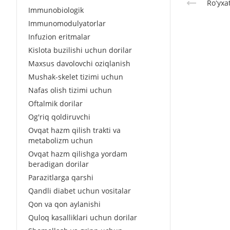
Roʻyxa
Immunobiologik
Immunomodulyatorlar
Infuzion eritmalar
Kislota buzilishi uchun dorilar
Maxsus davolovchi oziqlanish
Mushak-skelet tizimi uchun
Nafas olish tizimi uchun
Oftalmik dorilar
Og'riq qoldiruvchi
Ovqat hazm qilish trakti va
metabolizm uchun
Ovqat hazm qilishga yordam
beradigan dorilar
Parazitlarga qarshi
Qandli diabet uchun vositalar
Qon va qon aylanishi
Quloq kasalliklari uchun dorilar