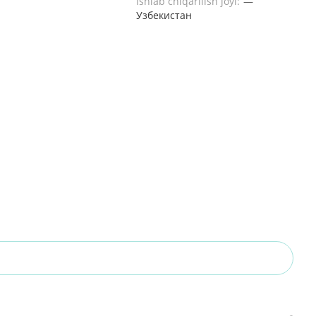
Ishlab chiqarilish joyi:
—
Узбекистан