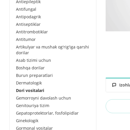
Antiepileptik
Antifungal
Antipodagrik
Antiseptiklar
Antitrombotiklar
Antitumor
Artikulyar va mushak og'rig'iga qarshi
dorilar
Asab tizimi uchun
Boshqa dorilar
Burun preparatlari
Dermatologik
Izohl
Dori vositalari
Gemorroyni davolash uchun
Genitouriya tizim
Gepatoprotektorlar, fosfolipidlar
Ginekologik
Gormonal vositalar