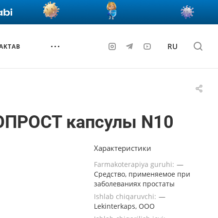
RU
AKTAB
 OПРОСТ капсулы N10
Характеристики
Farmakoterapiya guruhi:
—
Средство, применяемое при
заболеваниях простаты
Ishlab chiqaruvchi:
—
Lekinterkaps, ООО