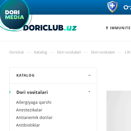
💊 IMMUNITE
—
—
—
—
Doriclub
Katalog
Dori vositalari
Dori vositalari
LI
KATALOG
Dori vositalari
Allergiyaga qarshi
Anestezikalar
Antianemik dorilar
Antibiotiklar