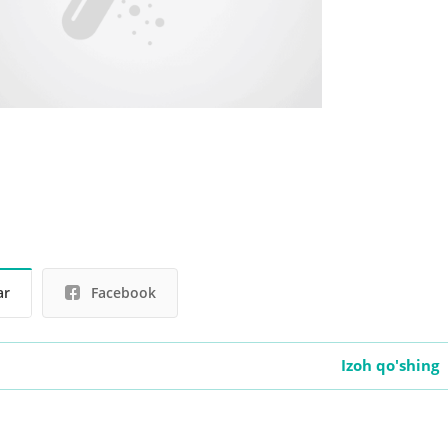
ar
Facebook
Izoh qo'shing