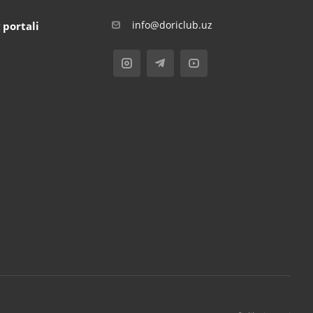
info@doriclub.uz
 portali