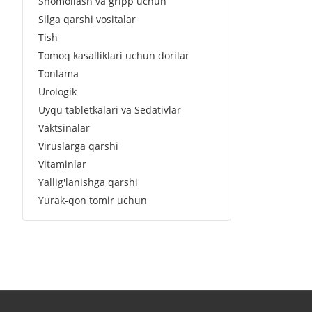
Shomollash va gripp uchun
Silga qarshi vositalar
Tish
Tomoq kasalliklari uchun dorilar
Tonlama
Urologik
Uyqu tabletkalari va Sedativlar
Vaktsinalar
Viruslarga qarshi
Vitaminlar
Yallig'lanishga qarshi
Yurak-qon tomir uchun