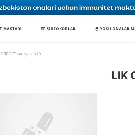
T MAKTABI
🧑‍⚕️ SHIFOKORLAR
🐣 YOSH ONALAR M
K OПРОСТ капсулы N10
LIK