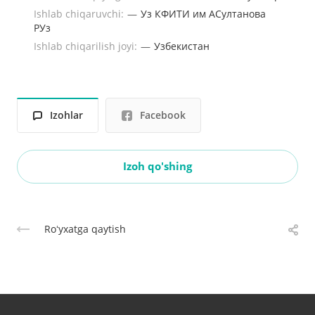
Ishlab chiqaruvchi:
—
Уз КФИТИ им АСултанова
РУз
Ishlab chiqarilish joyi:
—
Узбекистан
Izohlar
Facebook
Izoh qo'shing
Roʻyxatga qaytish