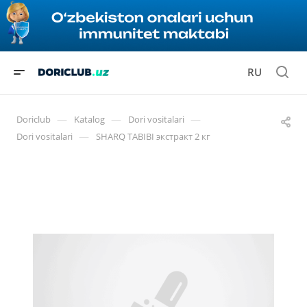
RU
—
—
—
Doriclub
Katalog
Dori vositalari
—
Dori vositalari
SHARQ TABIBI экстракт 2 кг