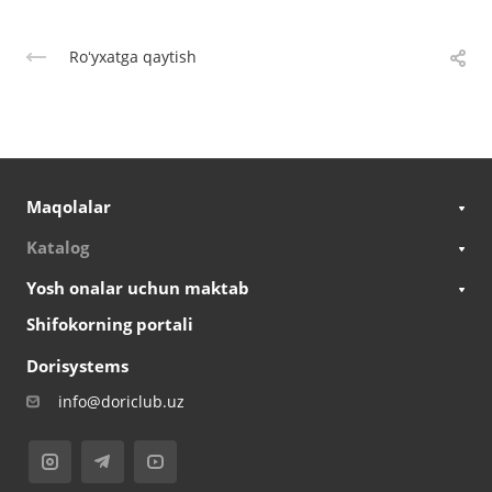
Roʻyxatga qaytish
Maqolalar
Katalog
Yosh onalar uchun maktab
Shifokorning portali
Dorisystems
info@doriclub.uz