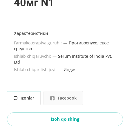
40мг N1
Характеристики
Farmakoterapiya guruhi:
—
Противоопухолевое
средство
Ishlab chiqaruvchi:
—
Serum Institute of India Pvt.
Ltd
Ishlab chiqarilish joyi:
—
Индия
Izohlar
Facebook
Izoh qo'shing