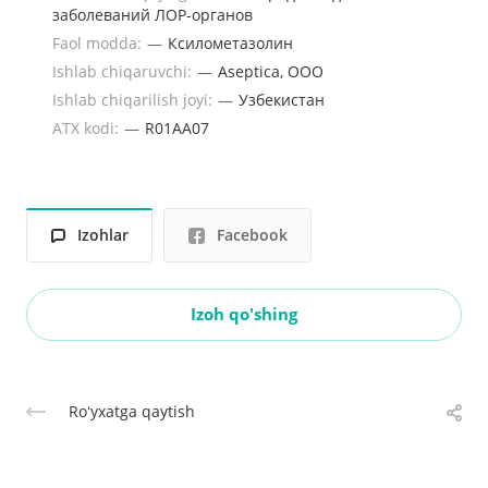
заболеваний ЛОР-органов
Faol modda:
—
Ксилометазолин
Ishlab chiqaruvchi:
—
Aseptica, ООО
Ishlab chiqarilish joyi:
—
Узбекистан
ATX kodi:
—
R01AA07
Izohlar
Facebook
Izoh qo'shing
Roʻyxatga qaytish