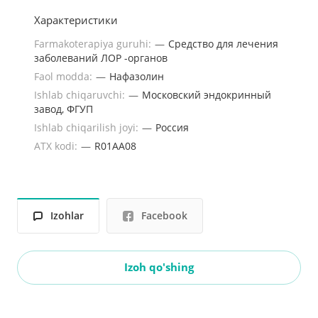
Характеристики
Farmakoterapiya guruhi:
—
Средство для лечения
заболеваний ЛОР -органов
Faol modda:
—
Нафазолин
Ishlab chiqaruvchi:
—
Московский эндокринный
завод, ФГУП
Ishlab chiqarilish joyi:
—
Россия
ATX kodi:
—
R01AA08
Izohlar
Facebook
Izoh qo'shing