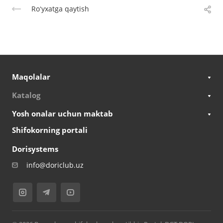
Roʻyxatga qaytish
Maqolalar
Katalog
Yosh onalar uchun maktab
Shifokorning portali
Dorisystems
info@doriclub.uz