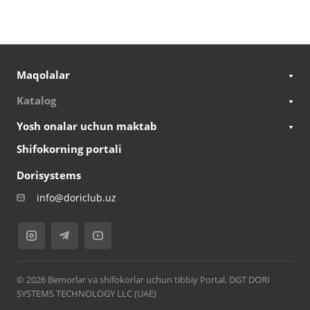
Maqolalar
Katalog
Yosh onalar uchun maktab
Shifokorning portali
Dorisystems
info@doriclub.uz
© 2026 Bemorlar va shifokorlar uchun tibbiy Portal. DGT DORI
SYSTEMS TECHNOLOGY LLC (UAE)