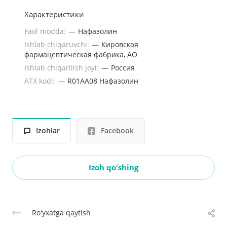
Характеристики
Faol modda:
—
Нафазолин
Ishlab chiqaruvchi:
—
Кировская
фармацевтическая фабрика, АО
Ishlab chiqarilish joyi:
—
Россия
ATX kodi:
—
R01AA08 Нафазолин
Izohlar
Facebook
Izoh qo'shing
Roʻyxatga qaytish