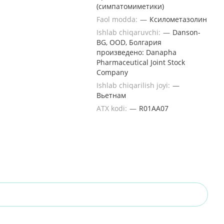
(симпатомиметики)
Faol modda:
—
Ксилометазолин
Ishlab chiqaruvchi:
—
Danson-
BG, OOD, Болгария
произведено: Danapha
Pharmaceutical Joint Stock
Company
Ishlab chiqarilish joyi:
—
Вьетнам
ATX kodi:
—
R01AA07