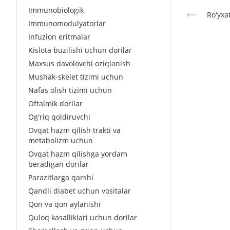
Immunobiologik
Roʻyxa
Immunomodulyatorlar
Infuzion eritmalar
Kislota buzilishi uchun dorilar
Maxsus davolovchi oziqlanish
Mushak-skelet tizimi uchun
Nafas olish tizimi uchun
Oftalmik dorilar
Og'riq qoldiruvchi
Ovqat hazm qilish trakti va
metabolizm uchun
Ovqat hazm qilishga yordam
beradigan dorilar
Parazitlarga qarshi
Qandli diabet uchun vositalar
Qon va qon aylanishi
Quloq kasalliklari uchun dorilar