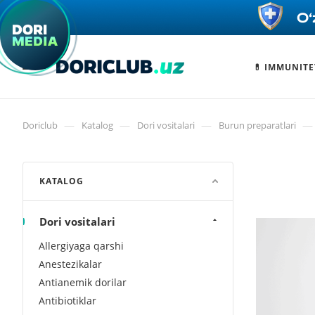
💊 IMMUNITE
—
—
—
—
Doriclub
Katalog
Dori vositalari
Burun preparatlari
KATALOG
Dori vositalari
Allergiyaga qarshi
Anestezikalar
Antianemik dorilar
Antibiotiklar