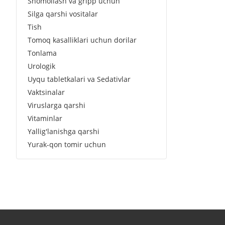
Shomollash va gripp uchun
Silga qarshi vositalar
Tish
Tomoq kasalliklari uchun dorilar
Tonlama
Urologik
Uyqu tabletkalari va Sedativlar
Vaktsinalar
Viruslarga qarshi
Vitaminlar
Yallig'lanishga qarshi
Yurak-qon tomir uchun