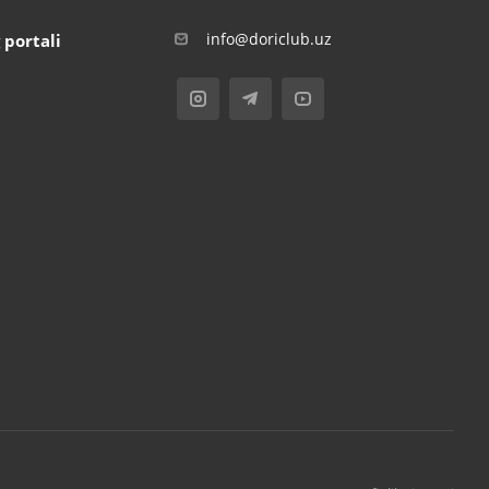
info@doriclub.uz
 portali