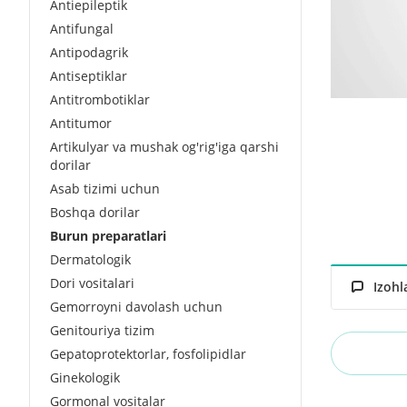
Antiepileptik
Antifungal
Antipodagrik
Antiseptiklar
Antitrombotiklar
Antitumor
Artikulyar va mushak og'rig'iga qarshi
dorilar
Asab tizimi uchun
Boshqa dorilar
Burun preparatlari
Dermatologik
Dori vositalari
Izohl
Gemorroyni davolash uchun
Genitouriya tizim
Gepatoprotektorlar, fosfolipidlar
Ginekologik
Gormonal vositalar