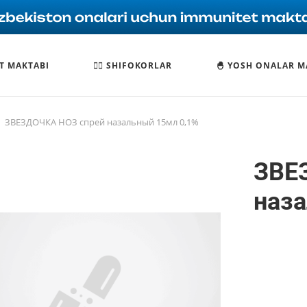
T MAKTABI
🧑‍⚕️ SHIFOKORLAR
🐣 YOSH ONALAR M
ЗВЕЗДОЧКА НОЗ спрей назальный 15мл 0,1%
ЗВЕ
наз