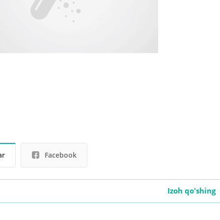
ar
Facebook
Izoh qo'shing