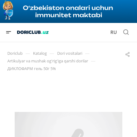
RU
—
—
—
Doriclub
Katalog
Dori vositalari
—
Artikulyar va mushak og'rig'iga qarshi dorilar
ДИКЛОФАРМ гель 50г 5%