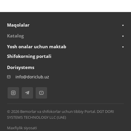
Maqolalar
Katalog
Yosh onalar uchun maktab
Shifokorning portali
Dorisystems
info@doriclub.uz
© 2026 Bemorlar va shifokorlar uchun tibbiy Portal. DGT DORI
SYSTEMS TECHNOLOGY LLC (UAE)
Maxfiylik siyosati