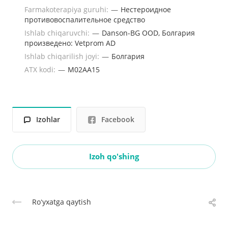
Farmakoterapiya guruhi:
—
Нестероидное
противовоспалительное средство
Ishlab chiqaruvchi:
—
Danson-BG OOD, Болгария
произведено: Vetprom AD
Ishlab chiqarilish joyi:
—
Болгария
ATX kodi:
—
M02AA15
Izohlar
Facebook
Izoh qo'shing
Roʻyxatga qaytish