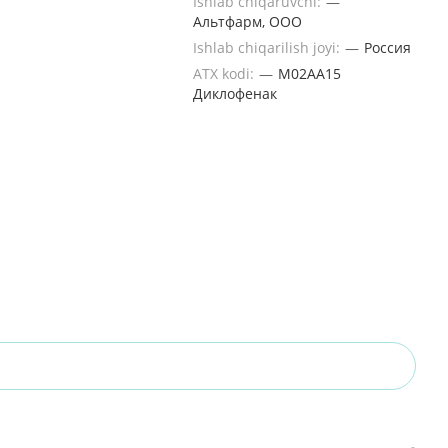
Ishlab chiqaruvchi:
—
Альтфарм, ООО
Ishlab chiqarilish joyi:
—
Россия
ATX kodi:
—
M02AA15
Диклофенак