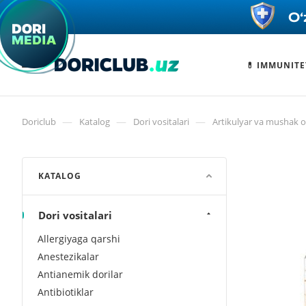
💊 IMMUNITE
—
—
—
Doriclub
Katalog
Dori vositalari
Artikulyar va mushak og
KATALOG
Dori vositalari
Allergiyaga qarshi
Anestezikalar
Antianemik dorilar
Antibiotiklar