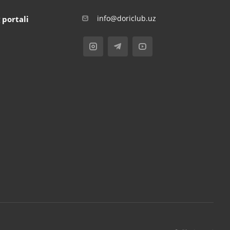
info@doriclub.uz
 portali