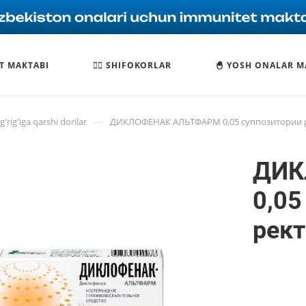
T MAKTABI
🧑‍⚕️ SHIFOKORLAR
🐣 YOSH ONALAR M
—
'rig'iga qarshi dorilar
ДИКЛОФЕНАК АЛЬТФАРМ 0,05 суппозитории 
ДИК
0,05
рек