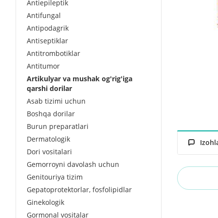
Antiepileptik
Antifungal
Antipodagrik
Antiseptiklar
Antitrombotiklar
Antitumor
Artikulyar va mushak og'rig'iga
qarshi dorilar
Asab tizimi uchun
Boshqa dorilar
Burun preparatlari
Dermatologik
Izohl
Dori vositalari
Gemorroyni davolash uchun
Genitouriya tizim
Gepatoprotektorlar, fosfolipidlar
Ginekologik
Gormonal vositalar