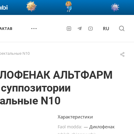
RU
AKTAB
ректальные N10
ЛОФЕНАК АЛЬТФАРМ
 суппозитории
тальные N10
Характеристики
Faol modda:
—
Диклофенак