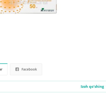
ar
Facebook
Izoh qo'shing