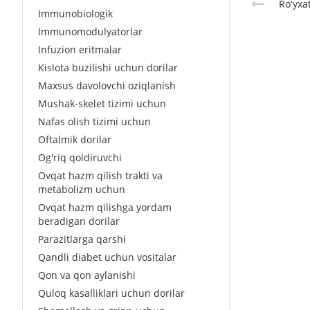
Roʻyxa
Immunobiologik
Immunomodulyatorlar
Infuzion eritmalar
Kislota buzilishi uchun dorilar
Maxsus davolovchi oziqlanish
Mushak-skelet tizimi uchun
Nafas olish tizimi uchun
Oftalmik dorilar
Og'riq qoldiruvchi
Ovqat hazm qilish trakti va
metabolizm uchun
Ovqat hazm qilishga yordam
beradigan dorilar
Parazitlarga qarshi
Qandli diabet uchun vositalar
Qon va qon aylanishi
Quloq kasalliklari uchun dorilar