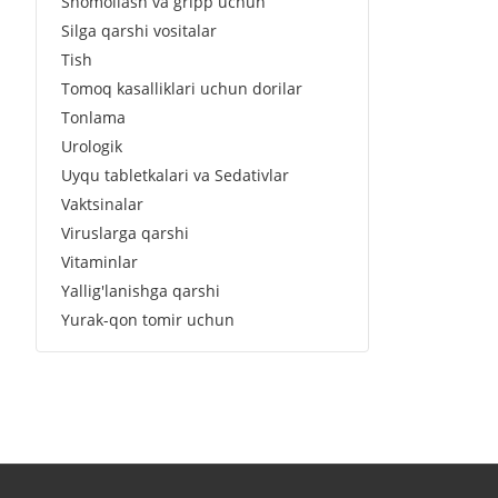
Shomollash va gripp uchun
Silga qarshi vositalar
Tish
Tomoq kasalliklari uchun dorilar
Tonlama
Urologik
Uyqu tabletkalari va Sedativlar
Vaktsinalar
Viruslarga qarshi
Vitaminlar
Yallig'lanishga qarshi
Yurak-qon tomir uchun