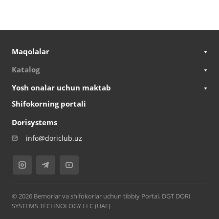
Maqolalar
Katalog
Yosh onalar uchun maktab
Shifokorning portali
Dorisystems
info@doriclub.uz
© 2026 Bemorlar va shifokorlar uchun tibbiy Portal. DGT DORI
SYSTEMS TECHNOLOGY LLC (UAE)