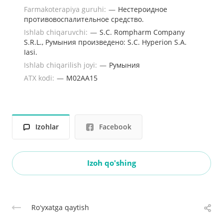
Farmakoterapiya guruhi:
—
Нестероидное
противовоспалительное средство.
Ishlab chiqaruvchi:
—
S.C. Rompharm Company
S.R.L., Румыния произведено: S.C. Hyperion S.A.
Iasi.
Ishlab chiqarilish joyi:
—
Румыния
ATX kodi:
—
M02AA15
Izohlar
Facebook
Izoh qo'shing
Roʻyxatga qaytish