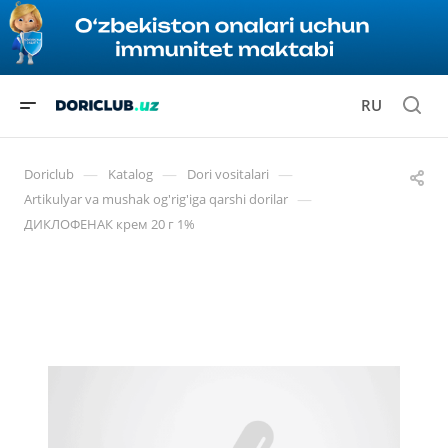
RU
—
—
—
Doriclub
Katalog
Dori vositalari
—
Artikulyar va mushak og'rig'iga qarshi dorilar
ДИКЛОФЕНАК крем 20 г 1%