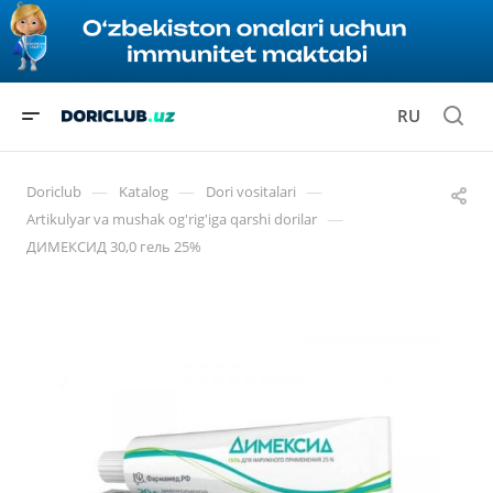
RU
—
—
—
Doriclub
Katalog
Dori vositalari
—
Artikulyar va mushak og'rig'iga qarshi dorilar
ДИМЕКСИД 30,0 гель 25%