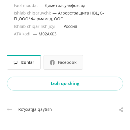
Faol modda:
—
Диметилсульфоксид
Ishlab chiqaruvchi:
—
Агроветзащита НВЦ С-
П.,ООО/ Фармамед, ООО
Ishlab chiqarilish joyi:
—
Россия
ATX kodi:
—
M02AX03
Izohlar
Facebook
Izoh qo'shing
Roʻyxatga qaytish