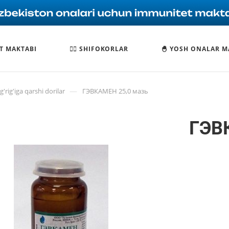
T MAKTABI
🧑‍⚕️ SHIFOKORLAR
🐣 YOSH ONALAR M
—
'rig'iga qarshi dorilar
ГЭВКАМЕН 25,0 мазь
ГЭВ