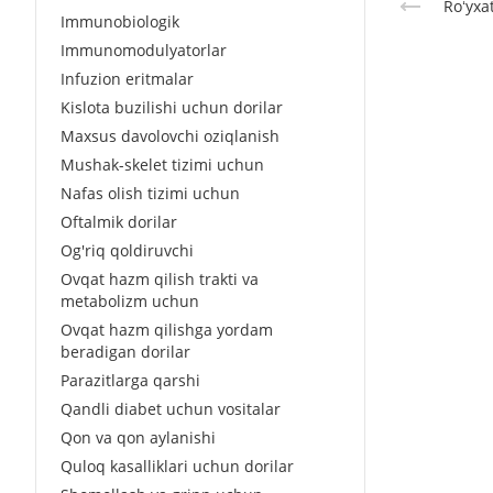
Roʻyxa
Immunobiologik
Immunomodulyatorlar
Infuzion eritmalar
Kislota buzilishi uchun dorilar
Maxsus davolovchi oziqlanish
Mushak-skelet tizimi uchun
Nafas olish tizimi uchun
Oftalmik dorilar
Og'riq qoldiruvchi
Ovqat hazm qilish trakti va
metabolizm uchun
Ovqat hazm qilishga yordam
beradigan dorilar
Parazitlarga qarshi
Qandli diabet uchun vositalar
Qon va qon aylanishi
Quloq kasalliklari uchun dorilar