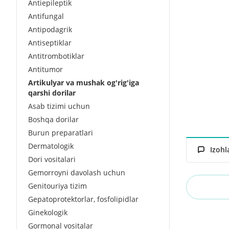
Antiepileptik
Antifungal
Antipodagrik
Antiseptiklar
Antitrombotiklar
Antitumor
Artikulyar va mushak og'rig'iga
qarshi dorilar
Asab tizimi uchun
Boshqa dorilar
Burun preparatlari
Dermatologik
Izohl
Dori vositalari
Gemorroyni davolash uchun
Genitouriya tizim
Gepatoprotektorlar, fosfolipidlar
Ginekologik
Gormonal vositalar