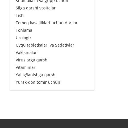
Shomollash va gripp uchun
Silga qarshi vositalar
Tish
Tomoq kasalliklari uchun dorilar
Tonlama
Urologik
Uyqu tabletkalari va Sedativlar
Vaktsinalar
Viruslarga qarshi
Vitaminlar
Yallig'lanishga qarshi
Yurak-qon tomir uchun