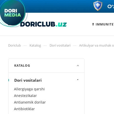
💊 IMMUNITE
—
—
—
Doriclub
Katalog
Dori vositalari
Artikulyar va mushak og
KATALOG
Dori vositalari
Allergiyaga qarshi
Anestezikalar
Antianemik dorilar
Antibiotiklar