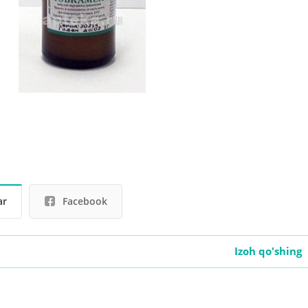
ar
Facebook
Izoh qo'shing