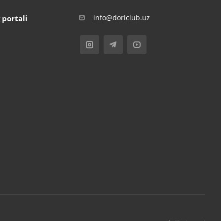
info@doriclub.uz
 portali