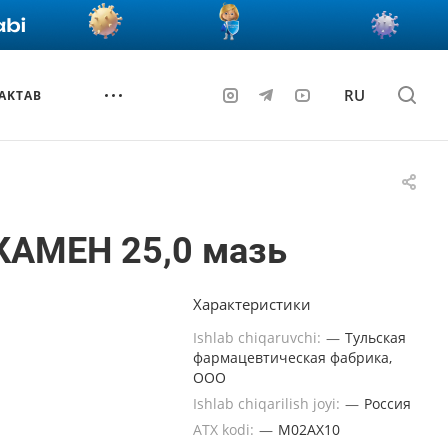
RU
AKTAB
КАМЕН 25,0 мазь
Характеристики
Ishlab chiqaruvchi:
—
Тульская
фармацевтическая фабрика,
ООО
Ishlab chiqarilish joyi:
—
Россия
ATX kodi:
—
M02AХ10