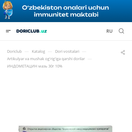
RU
—
—
—
Doriclub
Katalog
Dori vositalari
—
Artikulyar va mushak og'rig'iga qarshi dorilar
ИНДОМЕТАЦИН мазь 30г 10%