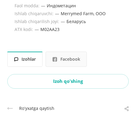
Faol modda:
—
Индометацин
Ishlab chiqaruvchi:
—
Merrymed Farm, ООО
Ishlab chiqarilish joyi:
—
Беларусь
ATX kodi:
—
M02AA23
Izohlar
Facebook
Izoh qo'shing
Roʻyxatga qaytish