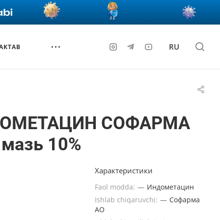
RU
AKTAB
ОМЕТАЦИН СОФАРМА
 мазь 10%
Характеристики
Faol modda:
—
Индометацин
Ishlab chiqaruvchi:
—
Софарма
АО