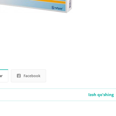
ar
Facebook
Izoh qo'shing