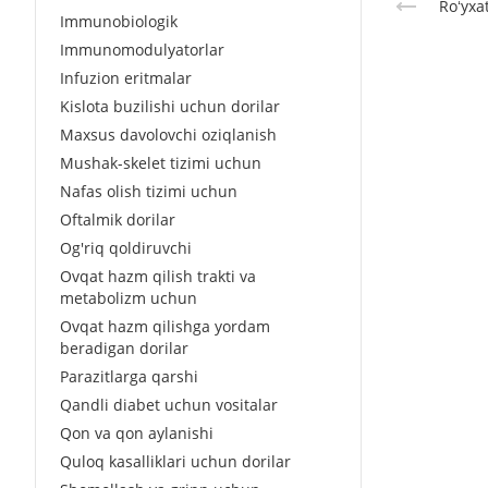
Roʻyxa
Immunobiologik
Immunomodulyatorlar
Infuzion eritmalar
Kislota buzilishi uchun dorilar
Maxsus davolovchi oziqlanish
Mushak-skelet tizimi uchun
Nafas olish tizimi uchun
Oftalmik dorilar
Og'riq qoldiruvchi
Ovqat hazm qilish trakti va
metabolizm uchun
Ovqat hazm qilishga yordam
beradigan dorilar
Parazitlarga qarshi
Qandli diabet uchun vositalar
Qon va qon aylanishi
Quloq kasalliklari uchun dorilar