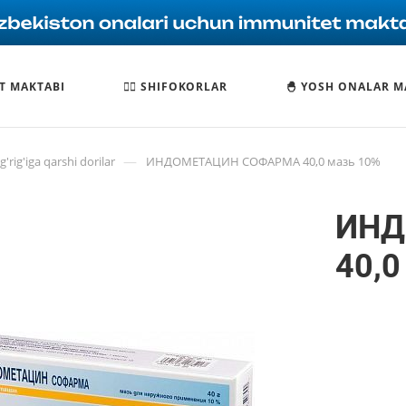
T MAKTABI
🧑‍⚕️ SHIFOKORLAR
🐣 YOSH ONALAR M
—
'rig'iga qarshi dorilar
ИНДОМЕТАЦИН СОФАРМА 40,0 мазь 10%
ИНД
40,0