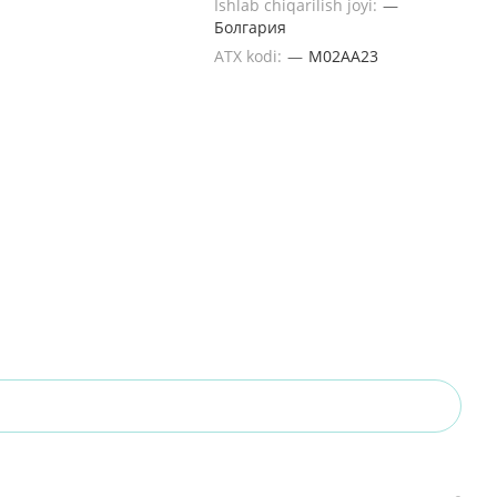
Ishlab chiqarilish joyi:
—
Болгария
ATX kodi:
—
M02AA23