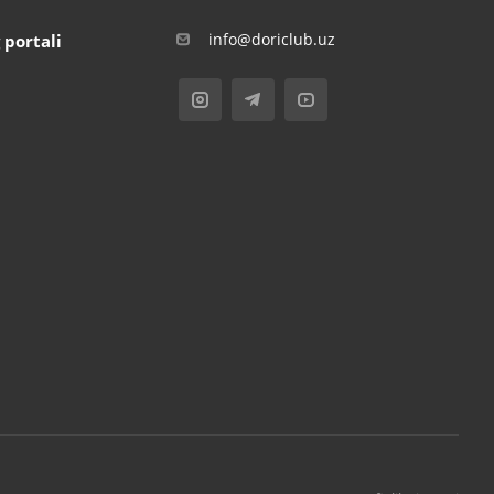
info@doriclub.uz
 portali