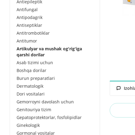
Antiepileptik
Antifungal
Antipodagrik
Antiseptiklar
Antitrombotiklar
Antitumor
Artikulyar va mushak og'rig'iga
qarshi dorilar
Asab tizimi uchun
Boshqa dorilar
Burun preparatlari
Dermatologik
Izohl
Dori vositalari
Gemorroyni davolash uchun
Genitouriya tizim
Gepatoprotektorlar, fosfolipidlar
Ginekologik
Gormonal vositalar