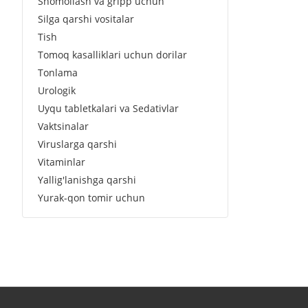
Shomollash va gripp uchun
Silga qarshi vositalar
Tish
Tomoq kasalliklari uchun dorilar
Tonlama
Urologik
Uyqu tabletkalari va Sedativlar
Vaktsinalar
Viruslarga qarshi
Vitaminlar
Yallig'lanishga qarshi
Yurak-qon tomir uchun