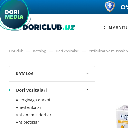
💊 IMMUNITE
—
—
—
Doriclub
Katalog
Dori vositalari
Artikulyar va mushak og
KATALOG
Dori vositalari
Allergiyaga qarshi
Anestezikalar
Antianemik dorilar
Antibiotiklar