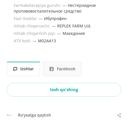
Farmakoterapiya guruhi:
—
Нестероидное
противовоспалительное средство
Faol modda:
—
Ибупрофен
Ishlab chiqaruvchi:
—
REPLEK FARM Ltd.
Ishlab chiqarilish joyi:
—
Македония
ATX kodi:
—
M02AA13
Izohlar
Facebook
Izoh qo'shing
Roʻyxatga qaytish