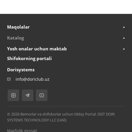
Maqolalar
Katalog
Yosh onalar uchun maktab
Shifokorning portali
Dorisystems
info@doriclub.uz
© 2026 Bemorlar va shifokorlar uchun tibbiy Portal. DGT DORI
SYSTEMS TECHNOLOGY LLC (UAE)
Maxfiylik siyosati