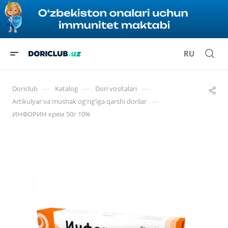
RU
—
—
—
Doriclub
Katalog
Dori vositalari
—
Artikulyar va mushak og'rig'iga qarshi dorilar
ИНФОРИН крем 50г 10%