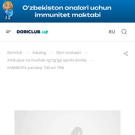
RU
—
—
—
Doriclub
Katalog
Dori vositalari
—
Artikulyar va mushak og'rig'iga qarshi dorilar
КАМФОРА раствор 100 мл 10%