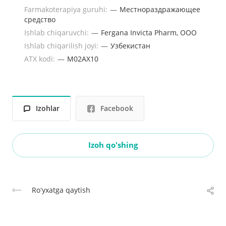
Farmakoterapiya guruhi:
—
Местнораздражающее
средство
Ishlab chiqaruvchi:
—
Fergana Invicta Pharm, ООО
Ishlab chiqarilish joyi:
—
Узбекистан
ATX kodi:
—
M02AX10
Izohlar
Facebook
Izoh qo'shing
Roʻyxatga qaytish