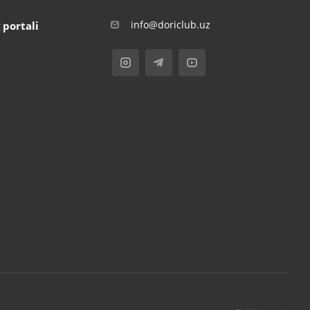
info@doriclub.uz
 portali