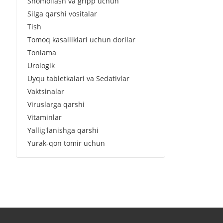
Shomollash va gripp uchun
Silga qarshi vositalar
Tish
Tomoq kasalliklari uchun dorilar
Tonlama
Urologik
Uyqu tabletkalari va Sedativlar
Vaktsinalar
Viruslarga qarshi
Vitaminlar
Yallig'lanishga qarshi
Yurak-qon tomir uchun