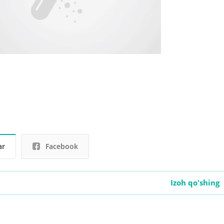
ar
Facebook
Izoh qo'shing