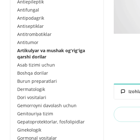
Antiepileptik
Antifungal
Antipodagrik
Antiseptiklar
Antitrombotiklar
Antitumor
Artikulyar va mushak og'rig'iga
qarshi dorilar
Asab tizimi uchun
Boshqa dorilar
Burun preparatlari
Dermatologik
Izohl
Dori vositalari
Gemorroyni davolash uchun
Genitouriya tizim
Gepatoprotektorlar, fosfolipidlar
Ginekologik
Gormonal vositalar