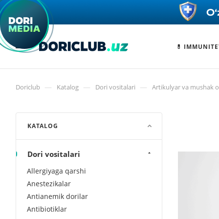
💊 IMMUNITE
—
—
—
Doriclub
Katalog
Dori vositalari
Artikulyar va mushak og
KATALOG
Dori vositalari
Allergiyaga qarshi
Anestezikalar
Antianemik dorilar
Antibiotiklar