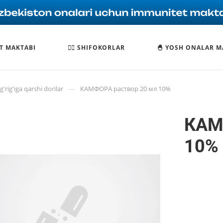
T MAKTABI
🧑‍⚕️ SHIFOKORLAR
🐣 YOSH ONALAR M
—
'rig'iga qarshi dorilar
КАМФОРА раствор 20 мл 10%
КАМ
10%