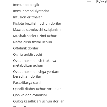
Roʻyxa
Immunobiologik
Immunomodulyatorlar
Infuzion eritmalar
Kislota buzilishi uchun dorilar
Maxsus davolovchi oziqlanish
Mushak-skelet tizimi uchun
Nafas olish tizimi uchun
Oftalmik dorilar
Og'riq qoldiruvchi
Ovqat hazm qilish trakti va
metabolizm uchun
Ovqat hazm qilishga yordam
beradigan dorilar
Parazitlarga qarshi
Qandli diabet uchun vositalar
Qon va qon aylanishi
Quloq kasalliklari uchun dorilar