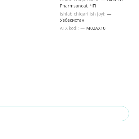
Pharmsanoat, ЧП
Ishlab chiqarilish joyi:
—
Узбекистан
ATX kodi:
—
M02AX10