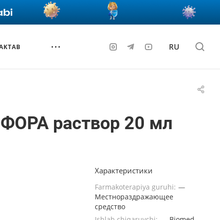
RU
AKTAB
ФОРА раствор 20 мл
Характеристики
Farmakoterapiya guruhi:
—
Местнораздражающее
средство
Ishlab chiqaruvchi:
—
Biomed