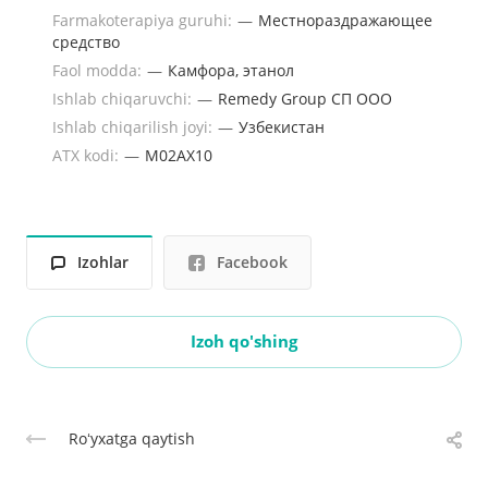
Farmakoterapiya guruhi:
—
Местнораздражающее
средство
Faol modda:
—
Камфора, этанол
Ishlab chiqaruvchi:
—
Remedy Group СП OOO
Ishlab chiqarilish joyi:
—
Узбекистан
ATX kodi:
—
M02AX10
Izohlar
Facebook
Izoh qo'shing
Roʻyxatga qaytish