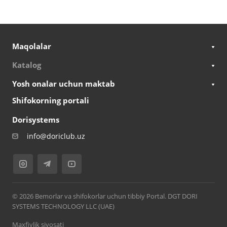
Maqolalar
Katalog
Yosh onalar uchun maktab
Shifokorning portali
Dorisystems
info@doriclub.uz
© 2026 Bemorlar va shifokorlar uchun tibbiy Portal. DGT DORI
SYSTEMS TECHNOLOGY LLC (UAE)
Maxfiylik siyosati