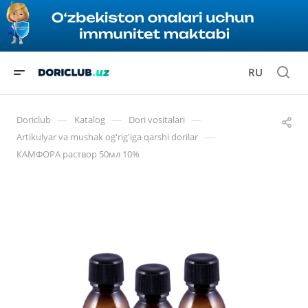
RU
—
—
—
Doriclub
Katalog
Dori vositalari
—
Artikulyar va mushak og'rig'iga qarshi dorilar
КАМФОРА раствор 50мл 10%