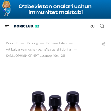
RU
—
—
—
Doriclub
Katalog
Dori vositalari
—
Artikulyar va mushak og'rig'iga qarshi dorilar
КАМФОРНЫЙ СПИРТ раствор 40мл 2%