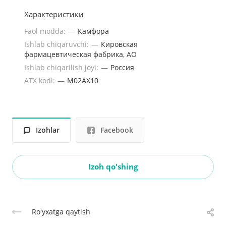
Характеристики
Faol modda:
—
Камфора
Ishlab chiqaruvchi:
—
Кировская
фармацевтическая фабрика, АО
Ishlab chiqarilish joyi:
—
Россия
ATX kodi:
—
M02AХ10
Izohlar
Facebook
Izoh qo'shing
Roʻyxatga qaytish