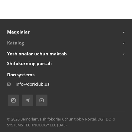
Maqolalar
Katalog
Yosh onalar uchun maktab
Shifokorning portali
Dorisystems
info@doriclub.uz
© 2026 Bemorlar va shifokorlar uchun tibbiy Portal. DGT DORI
SYSTEMS TECHNOLOGY LLC (UAE)